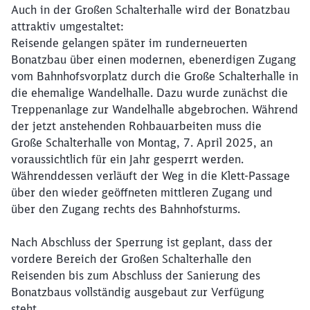
Auch in der Großen Schalterhalle wird der Bonatzbau
attraktiv umgestaltet:
Reisende gelangen später im runderneuerten
Bonatzbau über einen modernen, ebenerdigen Zugang
vom Bahnhofsvorplatz durch die Große Schalterhalle in
die ehemalige Wandelhalle. Dazu wurde zunächst die
Treppenanlage zur Wandelhalle abgebrochen. Während
der jetzt anstehenden Rohbauarbeiten muss die
Schließen
Große Schalterhalle von Montag, 7. April 2025, an
Möchten Sie zu
weitergeleitet
voraussichtlich für ein Jahr gesperrt werden.
werden?
Währenddessen verläuft der Weg in die Klett-Passage
über den wieder geöffneten mittleren Zugang und
Abbrechen
Weiter
über den Zugang rechts des Bahnhofsturms.
Nach Abschluss der Sperrung ist geplant, dass der
vordere Bereich der Großen Schalterhalle den
Reisenden bis zum Abschluss der Sanierung des
Bonatzbaus vollständig ausgebaut zur Verfügung
steht.