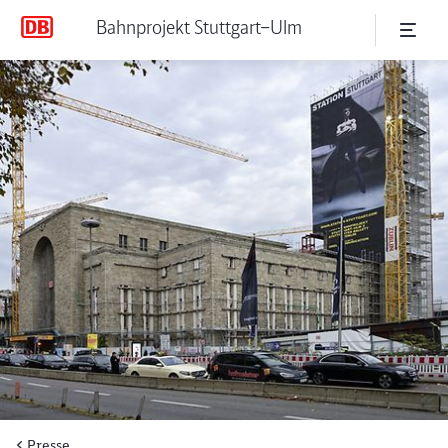
Bahnprojekt Stuttgart–Ulm
Sanierung des Bonatzbaus – 
Bonatzbau
Presse