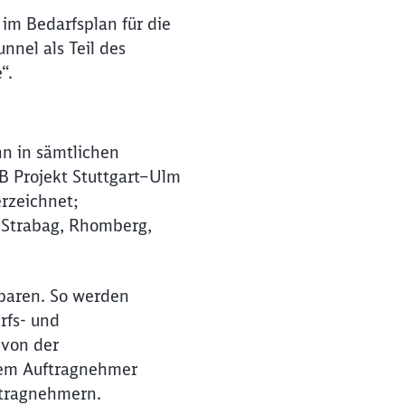
im Bedarfsplan für die
nnel als Teil des
“.
hn in sämtlichen
DB Projekt Stuttgart–Ulm
rzeichnet;
, Strabag, Rhomberg,
sparen. So werden
rfs- und
 von der
inem Auftragnehmer
ftragnehmern.