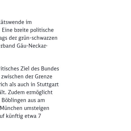
itätswende im
Eine breite politische
rags der grün-schwarzen
ießen
verband Gäu-Neckar-
litisches Ziel des Bundes
 zwischen der Grenze
ch als auch in Stuttgart
ält. Zudem ermöglicht
n Böblingen aus am
m/München umsteigen
uf künftig etwa 7