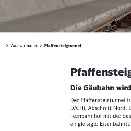
Pfaffensteigtunnel
Was wir bauen
Pfaffensteigtunnel
Pfaffenstei
Die Gäubahn wird 
Der Pfaffensteigtunnel is
D/CH), Abschnitt Nord. D
Fernbahnhof mit der best
eingleisiger Eisenbahntu