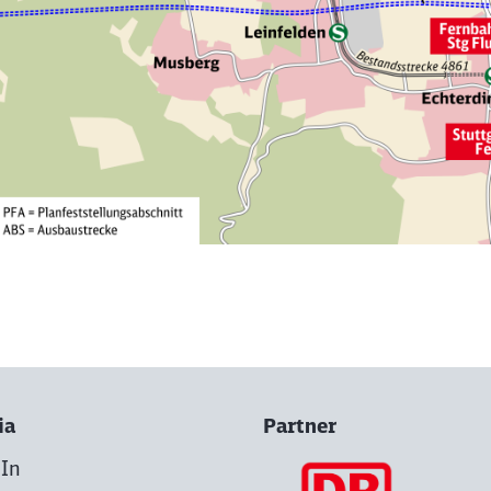
ia
Partner
dIn