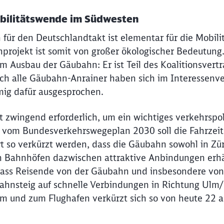
obilitätswende im Südwesten
für den Deutschlandtakt ist elementar für die Mobil
rojekt ist somit von großer ökologischer Bedeutung. 
m Ausbau der Gäubahn: Er ist Teil des Koalitionsvert
Schl
ch alle Gäubahn-Anrainer haben sich im Interessen
Möchten Sie zu
weitergeleitet werden?
ig dafür ausgesprochen.
Abbrechen
Weiter
st zwingend erforderlich, um ein wichtiges verkehrspo
 vom Bundesverkehrswegeplan 2030 soll die Fahrzeit
t so verkürzt werden, dass die Gäubahn sowohl in Züri
n Bahnhöfen dazwischen attraktive Anbindungen erh
 dass Reisende von der Gäubahn und insbesondere vo
Bahnsteig auf schnelle Verbindungen in Richtung Ul
m und zum Flughafen verkürzt sich so von heute 22 a