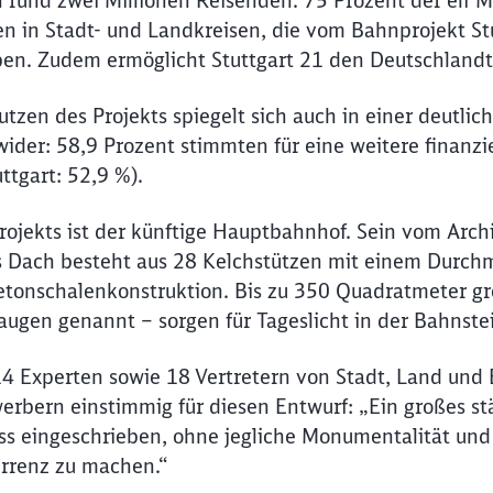
 rund zwei Millionen Reisenden. 75 Prozent der elf 
 in Stadt- und Landkreisen, die vom Bahnprojekt S
aben. Zudem ermöglicht Stuttgart 21 den Deutschland
tzen des Projekts spiegelt sich auch in einer deutlic
der: 58,9 Prozent stimmten für eine weitere finanzie
ttgart: 52,9 %).
rojekts ist der künftige Hauptbahnhof. Sein vom Arch
 Dach besteht aus 28 Kelchstützen mit einem Durch
etonschalenkonstruktion. Bis zu 350 Quadratmeter gr
augen genannt – sorgen für Tageslicht in der Bahnstei
14 Experten sowie 18 Vertretern von Stadt, Land und
erbern einstimmig für diesen Entwurf: „Ein großes s
iss eingeschrieben, ohne jegliche Monumentalität un
rrenz zu machen.“