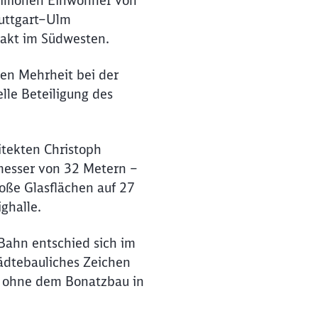
Millionen Einwohner von
tuttgart–Ulm
takt im Südwesten.
hen Mehrheit bei der
lle Beteiligung des
itekten Christoph
messer von 32 Metern –
oße Glasflächen auf 27
ghalle.
 Bahn entschied sich im
tädtebauliches Zeichen
d ohne dem Bonatzbau in