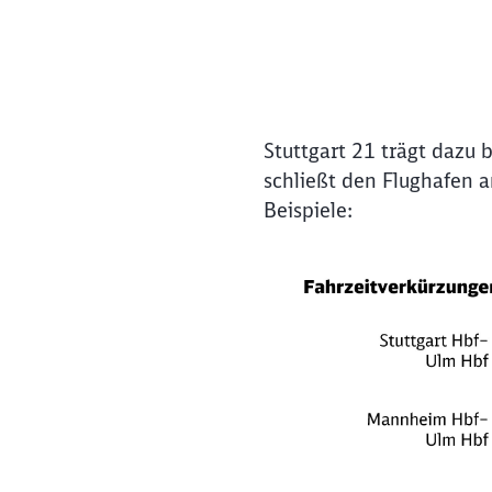
42 neue Brücken
rund 100 Kilometer neue Gleise
Stuttgart 21 trägt dazu 
schließt den Flughafen a
Beispiele: