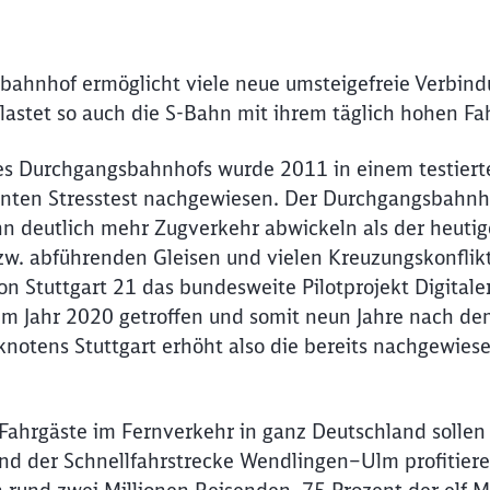
nk Stuttgart 21
bahnhof ermöglicht viele neue umsteigefreie Verbin
tlastet so auch die S-Bahn mit ihrem täglich hohen
des Durchgangsbahnhofs wurde 2011 in einem testiert
nten Stresstest nachgewiesen. Der Durchgangsbahnho
n deutlich mehr Zugverkehr abwickeln als der heuti
zw. abführenden Gleisen und vielen Kreuzungskonflikt
n Stuttgart 21 das bundesweite Pilotprojekt Digitale
im Jahr 2020 getroffen und somit neun Jahre nach dem
knotens Stuttgart erhöht also die bereits nachgewies
 Fahrgäste im Fernverkehr in ganz Deutschland sollen
nd der Schnellfahrstrecke Wendlingen–Ulm profitiere