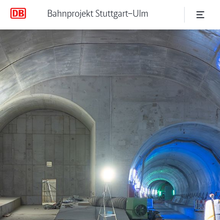
Bahnprojekt Stuttgart–Ulm
P-Option