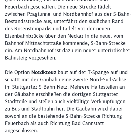
Möchten Sie zu
weitergeleitet
Feuerbach geschaffen. Die neue Strecke fädelt
werden?
zwischen Pragtunnel und Nordbahnhof aus der S-Bahn-
Bestandsstrecke aus, unterfährt den südlichen Rand
Abbrechen
Weiter
des Rosensteinparks und fädelt vor der neuen
Eisenbahnbrücke über den Neckar in die neue, vom
Bahnhof Mittnachtstraße kommende, S-Bahn-Strecke
ein. Am Nordbahnhof ist dazu ein neuer unterirdischer
Bahnsteig vorgesehen.
Die Option
Nordkreuz
baut auf der T-Spange auf und
schafft mit der Gäubahn eine zweite Nord-Süd-Achse
im Stuttgarter S-Bahn-Netz. Mehrere Haltestellen an
der Gäubahn erschließen die dortigen Stuttgarter
Stadtteile und stellen auch vielfältige Verknüpfungen
zu Bus und Stadtbahn her. Die Gäubahn wird dabei
sowohl an die bestehende S-Bahn-Strecke Richtung
Feuerbach als auch Richtung Bad Cannstatt
angeschlossen.