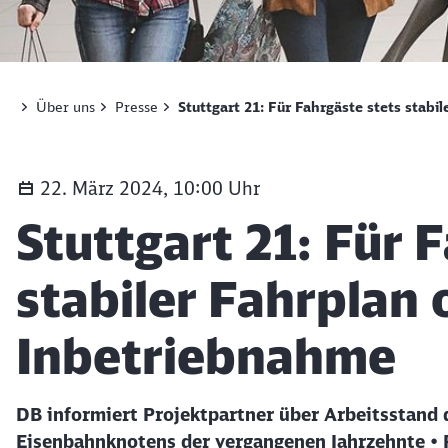
Visualisierung Bahnsteighalle des künftigen Stuttga
Über uns
Presse
Stuttgart 21: Für Fahrgäste stets stabi
22. März 2024, 10:00 Uhr
Artikel:
Stuttgart 21: Für 
stabiler Fahrplan 
Inbetriebnahme
DB informiert Projektpartner über Arbeitsstand
Eisenbahnknotens der vergangenen Jahrzehnte • P