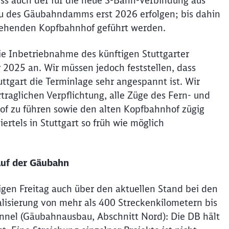
uss auch der für die neue S-Bahn-Verbindung aus
u des Gäubahndamms erst 2026 erfolgen; bis dahin
tehenden Kopfbahnhof geführt werden.
ie Inbetriebnahme des künftigen Stuttgarter
2025 an. Wir müssen jedoch feststellen, dass
uttgart die Terminlage sehr angespannt ist. Wir
traglichen Verpflichtung, alle Züge des Fern- und
Schl
Möchten Sie zu
weitergeleitet werden?
f zu führen sowie den alten Kopfbahnhof zügig
rtels in Stuttgart so früh wie möglich
Abbrechen
Weiter
auf der Gäubahn
igen Freitag auch über den aktuellen Stand bei den
lisierung von mehr als 400 Streckenkilometern bis
nnel (Gäubahnausbau, Abschnitt Nord): Die DB hält