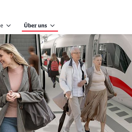
le
Über uns
ahrgäste stets stab