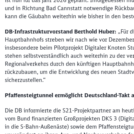
ist nun für das Jahr 2026 geplant. Infolgedessen m
und in Richtung Bad Cannstatt notwendige Rückba
kann die Gäubahn weiterhin wie bisher in den bes
DB-Infrastrukturvorstand Berthold Huber:
„Für d
Hauptbahnhofs streben wir nach wie vor Dezember 
insbesondere beim Pilotprojekt Digitaler Knoten St
stehen selbstverständlich auch weiterhin zu der ver
Regionalverkehrs durch den künftigen Hauptbahnho
rückzubauen, um die Entwicklung des neuen Stadtvie
sicherzustellen.“
Pfaffensteigtunnel ermöglicht Deutschland-Takt 
Die DB informierte die S21-Projektpartner am heut
vom Bund finanzierten Großprojekten DKS 3 (Digita
in die S-Bahn-Außenäste) sowie dem Pfaffensteigtu